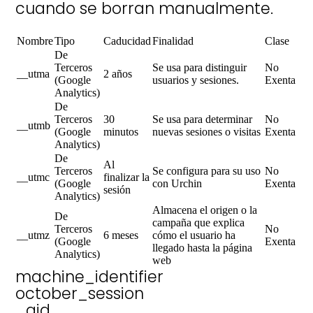
cuando se borran manualmente.
Nombre
Tipo
Caducidad
Finalidad
Clase
De
Terceros
Se usa para distinguir
No
__utma
2 años
(Google
usuarios y sesiones.
Exenta
Analytics)
De
Terceros
30
Se usa para determinar
No
__utmb
(Google
minutos
nuevas sesiones o visitas
Exenta
Analytics)
De
Al
Terceros
Se configura para su uso
No
__utmc
finalizar la
(Google
con Urchin
Exenta
sesión
Analytics)
Almacena el origen o la
De
campaña que explica
Terceros
No
__utmz
6 meses
cómo el usuario ha
(Google
Exenta
llegado hasta la página
Analytics)
web
machine_identifier
october_session
_gid