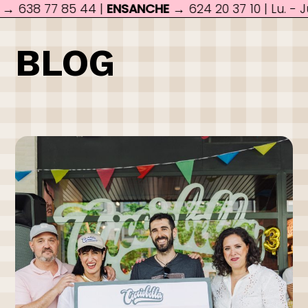
 85 44 |
ENSANCHE
→ 624 20 37 10 | Lu. - Ju. de 19:0
BLOG